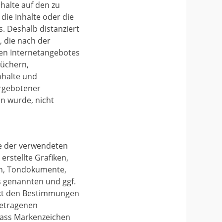
nhalte auf den zu
die Inhalte oder die
s. Deshalb distanziert
, die nach der
enen Internetangebotes
büchern,
Inhalte und
argebotener
en wurde, nicht
te der verwendeten
rstellte Grafiken,
en, Tondokumente,
s genannten und ggf.
nkt den Bestimmungen
getragenen
 dass Markenzeichen