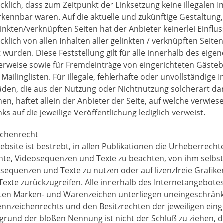
cklich, dass zum Zeitpunkt der Linksetzung keine illegalen I
rkennbar waren. Auf die aktuelle und zukünftige Gestaltung, 
nkten/verknüpften Seiten hat der Anbieter keinerlei Einflus
cklich von allen Inhalten aller gelinkten / verknüpften Seiten
 wurden. Diese Feststellung gilt für alle innerhalb des eig
Verweise sowie für Fremdeinträge von eingerichteten Gäste
ailinglisten. Für illegale, fehlerhafte oder unvollständige 
äden, die aus der Nutzung oder Nichtnutzung solcherart d
n, haftet allein der Anbieter der Seite, auf welche verwies
nks auf die jeweilige Veröffentlichung lediglich verweist.
ichenrecht
ebsite ist bestrebt, in allen Publikationen die Urheberrech
e, Videosequenzen und Texte zu beachten, von ihm selbst e
equenzen und Texte zu nutzen oder auf lizenzfreie Grafik
exte zurückzugreifen. Alle innerhalb des Internetangebote
zten Marken- und Warenzeichen unterliegen uneingeschrä
Kennzeichenrechts und den Besitzrechten der jeweiligen ein
fgrund der bloßen Nennung ist nicht der Schluß zu ziehen,