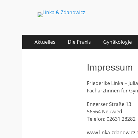
Linka & Zdanowic
Gynäkologische Gemeinschaftspraxis
Zum
Primäres
Aktuelles
Die Praxis
Gynäkologie
Inhalt
Menü
springen
Impressum
Friederike Linka + Jul
Fachärztinnen für Gyn
Engerser Straße 13
56564 Neuwied
Telefon: 02631.28282
www.linka-zdanowicz.