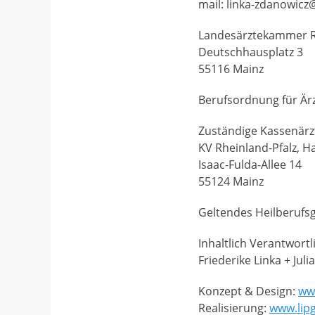
mail: linka-zdanowic
Landesärztekammer R
Deutschhausplatz 3
55116 Mainz
Berufsordnung für Är
Zuständige Kassenärzt
KV Rheinland-Pfalz, 
Isaac-Fulda-Allee 14
55124 Mainz
Geltendes Heilberufs
Inhaltlich Verantwort
Friederike Linka + Jul
Konzept & Design:
ww
Realisierung:
www.lip