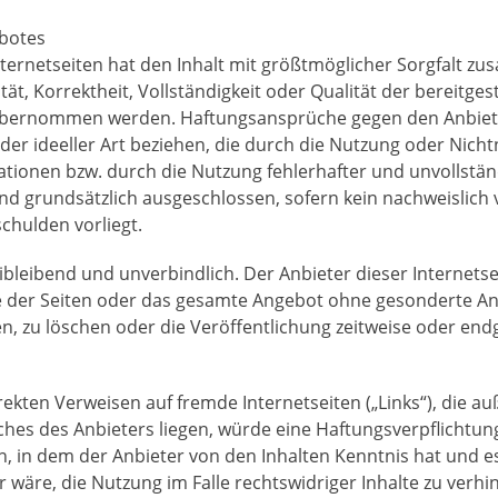
ebotes
nternetseiten hat den Inhalt mit größtmöglicher Sorgfalt zu
tät, Korrektheit, Vollständigkeit oder Qualität der bereitge
bernommen werden. Haftungsansprüche gegen den Anbieter
der ideeller Art beziehen, die durch die Nutzung oder Nich
tionen bzw. durch die Nutzung fehlerhafter und unvollstän
nd grundsätzlich ausgeschlossen, sofern kein nachweislich 
chulden vorliegt.
ibleibend und unverbindlich. Der Anbieter dieser Internetse
ile der Seiten oder das gesamte Angebot ohne gesonderte A
n, zu löschen oder die Veröffentlichung zeitweise oder endgü
rekten Verweisen auf fremde Internetseiten („Links“), die a
es des Anbieters liegen, würde eine Haftungsverpflichtung
ten, in dem der Anbieter von den Inhalten Kenntnis hat und 
wäre, die Nutzung im Falle rechtswidriger Inhalte zu verhi