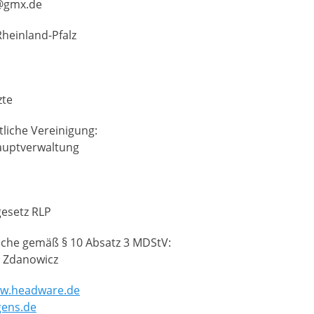
z@gmx.de
heinland-Pfalz
zte
liche Vereinigung:
Hauptverwaltung
gesetz RLP
liche gemäß § 10 Absatz 3 MDStV:
ia Zdanowicz
w.headware.de
gens.de