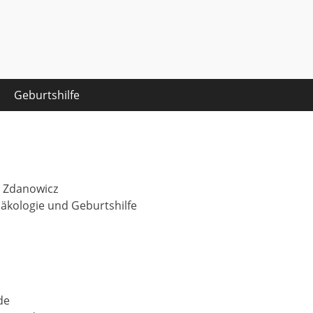
z
Geburtshilfe
ia Zdanowicz
äkologie und Geburtshilfe
de